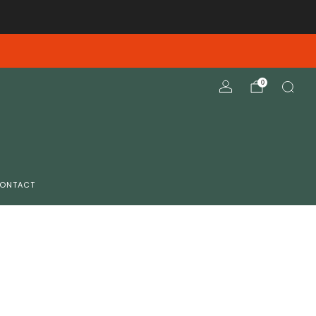
elieve deze opnieuw te verzenden
0
ONTACT