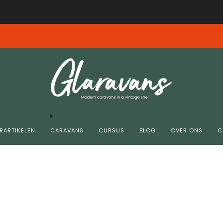
Gratis verzending vanaf € 99,00 in NL/BE
insdag 4-8 10.00 donderdag 6-8 11.00 zijn helaas niet bij ons aangekomen. G
RARTIKELEN
CARAVANS
CURSUS
BLOG
OVER ONS
C