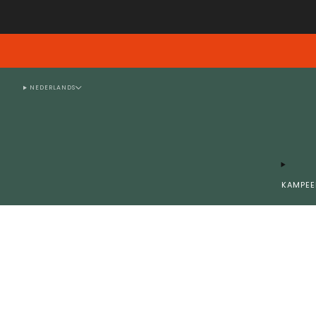
Emails verzonden tussen en D
NEDERLANDS
KAMPEE