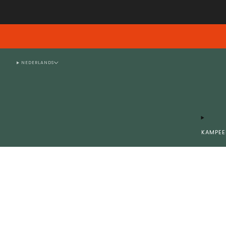
Emails verzonden tussen en D
NEDERLANDS
KAMPEE