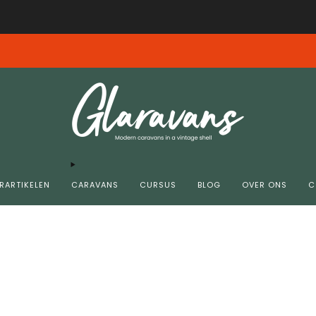
Gratis verzending vanaf € 99,00 in NL/BE
insdag 4-8 10.00 donderdag 6-8 11.00 zijn helaas niet bij ons aangekomen. G
RARTIKELEN
CARAVANS
CURSUS
BLOG
OVER ONS
C