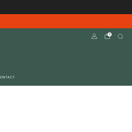
elieve deze opnieuw te verzenden
0
ONTACT