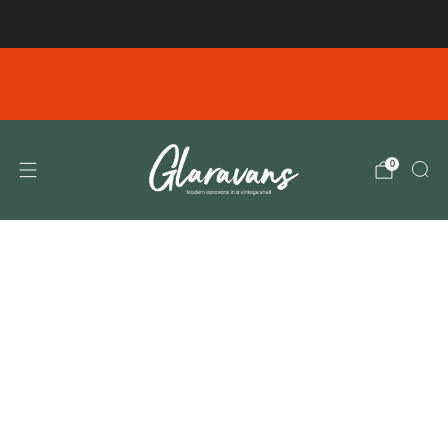
Gratis verzending vanaf € 99,00 in NL/BE
Emails verzonden tussen en Dinsdag 4-8 10.00
donderdag 6-8 11.00 zijn helaas niet bij ons
aangekomen. Gelieve deze opnieuw te verzenden
0