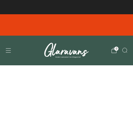
Gratis verzending vanaf € 99,00 in NL/BE
Emails verzonden tussen en Dinsdag 4-8 10.00
donderdag 6-8 11.00 zijn helaas niet bij ons
aangekomen. Gelieve deze opnieuw te verzenden
0