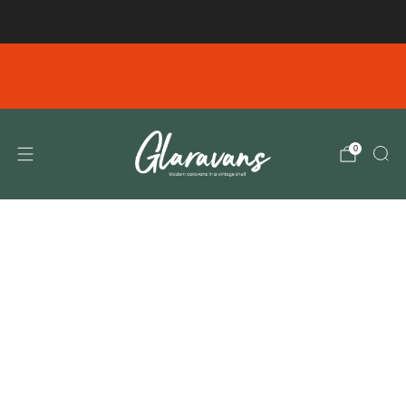
Gratis verzending vanaf € 99,00 in NL/BE
Emails verzonden tussen en Dinsdag 4-8 10.00
donderdag 6-8 11.00 zijn helaas niet bij ons
aangekomen. Gelieve deze opnieuw te verzenden
0