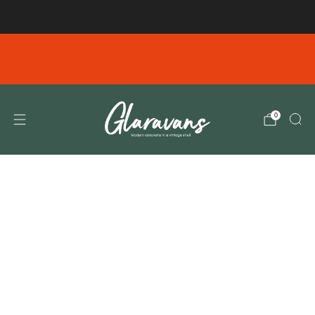
Gratis verzending vanaf € 99,00 in NL/BE
Emails verzonden tussen en Dinsdag 4-8 10.00
donderdag 6-8 11.00 zijn helaas niet bij ons
aangekomen. Gelieve deze opnieuw te verzenden
0