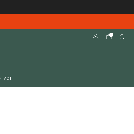
elieve deze opnieuw te verzenden
0
NTACT