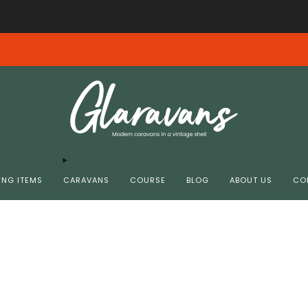
Free shipping from € 99.00 in NL/BE
insdag 4-8 10.00 donderdag 6-8 11.00 zijn helaas niet bij ons aangekomen. G
NG ITEMS
CARAVANS
COURSE
BLOG
ABOUT US
CO