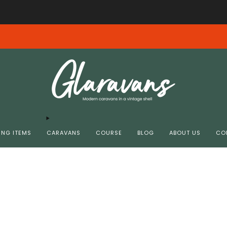
Free shipping from € 99.00 in NL/BE
insdag 4-8 10.00 donderdag 6-8 11.00 zijn helaas niet bij ons aangekomen. G
NG ITEMS
CARAVANS
COURSE
BLOG
ABOUT US
CO