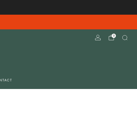
elieve deze opnieuw te verzenden
0
NTACT