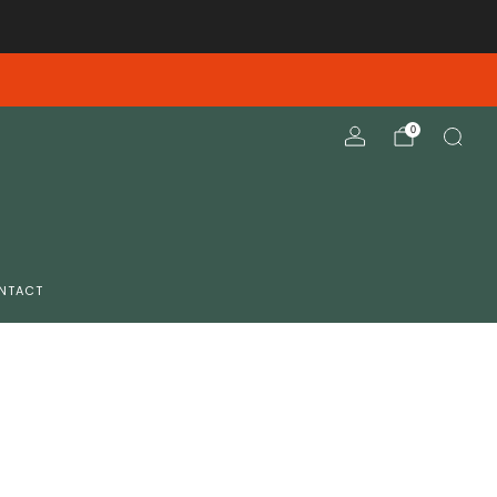
elieve deze opnieuw te verzenden
0
NTACT